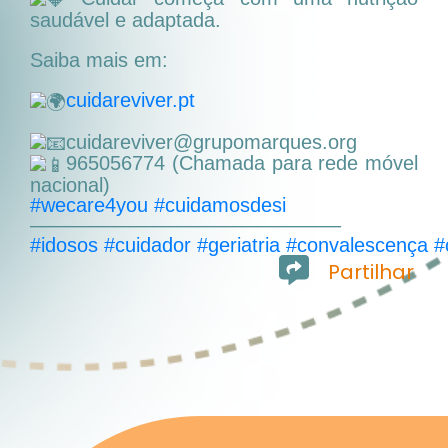
saudável e adaptada.
Saiba mais em:
cuidareviver.pt
cuidareviver@grupomarques.org
965056774 (Chamada para rede móvel
nacional)
#wecare4you
#cuidamosdesi
———————————————–
#idosos
#cuidador
#geriatria
#convalescença
#
Partilhar